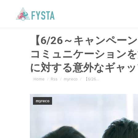
【6/26～キャンペー
コミュニケーションを
に対する意外なギャッ
You are here:
Home
Rss
myreco
【6/26…
myreco