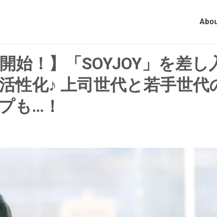
Abou
ン開始！】「SOYJOY」を差
活性化♪ 上司世代と若手世
プも…！