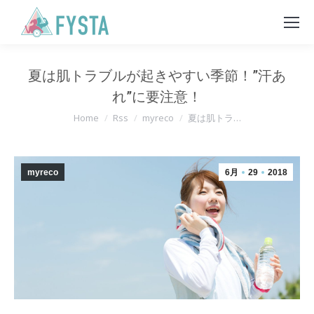
夏は肌トラブルが起きやすい季節！”汗あ
れ”に要注意！
You are here:
Home
Rss
myreco
夏は肌トラ…
myreco
6月
29
2018