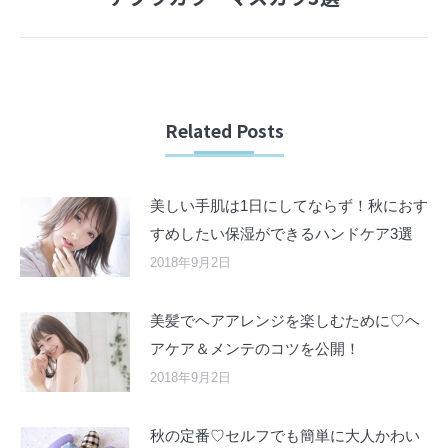
post:
Related Posts
美しい手肌は1日にしてならず！秋におす
すめしたい保湿ができるハンドケア3選
2018年9月2日
美髪でヘアアレンジを楽しむために♡ヘ
アケア＆メンテのコツを公開！
2018年9月2日
秋の定番♡セルフでも簡単に大人かわい