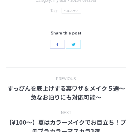
Category:
myreco
2018年6月29日
Tags:
ヘルスケア
Share this post
Share
Share
on
on
Facebook
Twitter
Post
PREVIOUS
すっぴんを底上げする裏ワザ＆メイク５選〜
navigation
Previous
急なお泊りにも対応可能〜
post:
NEXT
【¥100～】夏はカラーメイクでお目立ち！プ
Next
チプラカラーマスカラ3選