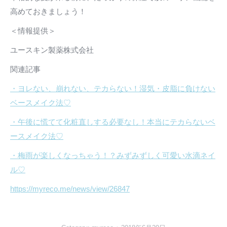
高めておきましょう！
＜情報提供＞
ユースキン製薬株式会社
関連記事
・ヨレない、崩れない、テカらない！湿気・皮脂に負けない
ベースメイク法♡
・午後に慌てて化粧直しする必要なし！本当にテカらないベ
ースメイク法♡
・梅雨が楽しくなっちゃう！？みずみずしく可愛い水滴ネイ
ル♡
https://myreco.me/news/view/26847