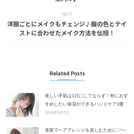
post:
NEXT
洋服ごとにメイクもチェンジ♪服の色とテイ
Next
ストに合わせたメイク方法を伝授！
post:
Related Posts
美しい手肌は1日にしてならず！秋におす
すめしたい保湿ができるハンドケア3選
2018年9月2日
美髪でヘアアレンジを楽しむために♡ヘ