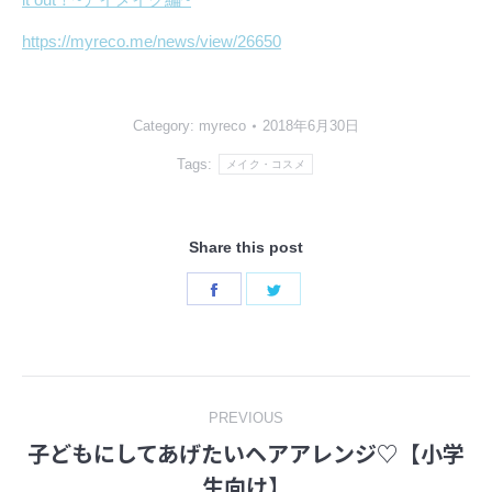
https://myreco.me/news/view/26650
Category:
myreco
2018年6月30日
Tags:
メイク・コスメ
Share this post
Share
Share
on
on
Facebook
Twitter
Post
PREVIOUS
子どもにしてあげたいヘアアレンジ♡【小学
navigation
Previous
生向け】