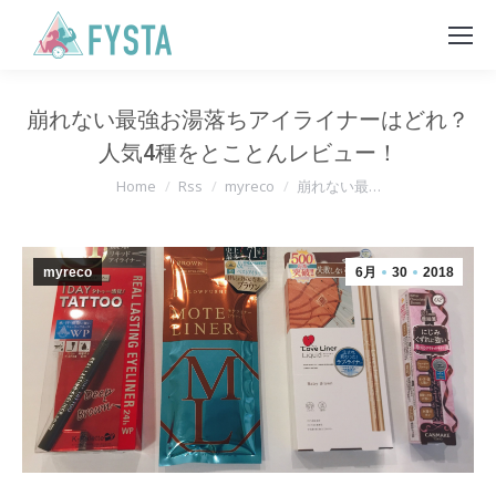
崩れない最強お湯落ちアイライナーはどれ？
人気4種をとことんレビュー！
You are here:
Home
Rss
myreco
崩れない最…
myreco
6月
30
2018