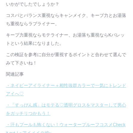
いかがでしたでしょうか？
コスパとバランス重視ならキャンメイク、キープ力とお湯落
ち重視ならラブライナー、
キープ力重視ならモテライナー、お湯落ち重視ならKパレッ
トという結果になりました。
この検証を参考に自分が重視するポイントと合わせて選んで
みて下さいね！
関連記事
・ネイビーアイライナー＋相性抜群カラーで一気にトレンド
アイへ♡
・「すっぴん感」はモテる♡透明グロスをマスターして男心
をガッチリつかもう！
・汗もプールも怖くない！ウォータープルーフコスメCheck
it out！~アイメイク編~