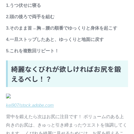
1.うつ伏せに寝る
2.頭の後ろで両手を組む
3.そのまま首→胸→腰の順番でゆっくりと身体を起こす
4.一旦ストップしたあと、ゆっくりと地面に戻す
5.これを複数回リピート！
綺麗なくびれが欲しければお尻を鍛
えるべし！？
kei907/stock.adobe.com
背中を鍛えたら次はお尻に注目です！ ボリュームのある上
向きのお尻は、きゅっと引き締まったウエストを強調してく
れます。 くびれを綺麗に見せるためには、お尻を鍛えるこ