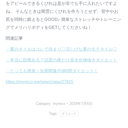
をアピールできるくびれは是が非でも手に入れたいですよ
ね。 そんなときは闇雲にくびれを作ろうとせず、背中やお
尻を同時に鍛えるとGOOD♪ 簡単なストレッチやトレーニン
グでメリハリボディをGETしてくださいね！
関連記事
・夏のネイルはコレで決まり♡涼しげな夏のモテネイル♡
・本当に効果ある？話題の夜だけ炭水化物抜きダイエット
・とっても簡単！短期間集中8時間ダイエット！
https://myreco.me/news/view/27815
Category:
myreco
2018年7月6日
Tags:
ダイエット