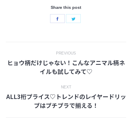
Share this post
Share
Share
on
on
Facebook
Twitter
Post
PREVIOUS
ヒョウ柄だけじゃない！こんなアニマル柄ネ
navigation
Previous
イルも試してみて♡
post:
NEXT
ALL3桁プライス♡トレンドのレイヤードリッ
Next
プはプチプラで揃える！
post: