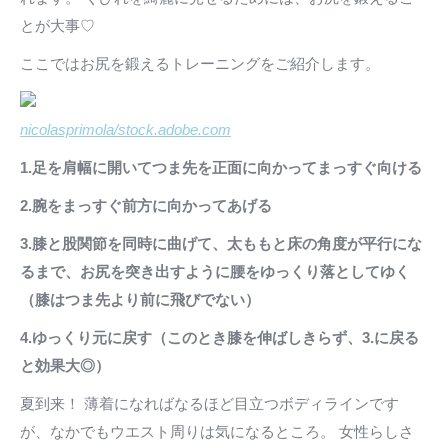
とが大事♡
ここではお尻を鍛えるトレーニングをご紹介します。
nicolasprimola/stock.adobe.com
1.足を肩幅に開いてつま先を正面に向かってまっすぐ向ける
2.腕をまっすぐ前方に向かってあげる
3.膝と股関節を同時に曲げて、太ももと床の角度が平行にな
るまで、お尻を突き出すように腰をゆっくり落としてゆく
（膝はつま先より前に飛びでない）
4.ゆっくり元に戻す（このとき膝を伸ばしきらず、3.に戻る
と効果大◎）
夏到来！ 薄着になればなるほど目立つボディラインです
が、なかでもウエスト周りは気になるところ。 女性らしさ