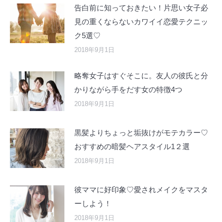
告白前に知っておきたい！片思い女子必
見の重くならないカワイイ恋愛テクニッ
ク5選♡
2018年9月1日
略奪女子はすぐそこに。友人の彼氏と分
かりながら手をだす女の特徴4つ
2018年9月1日
黒髪よりちょっと垢抜けがモテカラー♡
おすすめの暗髪ヘアスタイル1２選
2018年9月1日
彼ママに好印象♡愛されメイクをマスタ
ーしよう！
2018年9月1日