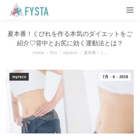
夏本番！くびれを作る本気のダイエットをご
紹介♡背中とお尻に効く運動法とは？
You are here:
Home
Rss
myreco
夏本番！く…
myreco
7月
6
2018