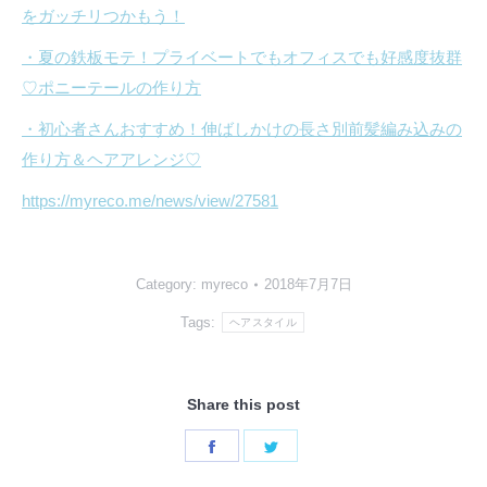
をガッチリつかもう！
・夏の鉄板モテ！プライベートでもオフィスでも好感度抜群
♡ポニーテールの作り方
・初心者さんおすすめ！伸ばしかけの長さ別前髪編み込みの
作り方＆ヘアアレンジ♡
https://myreco.me/news/view/27581
Category:
myreco
2018年7月7日
Tags:
ヘアスタイル
Share this post
Share
Share
on
on