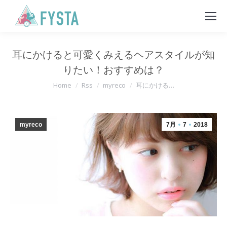
耳にかけると可愛くみえるヘアスタイルが知
りたい！おすすめは？
You are here:
Home
Rss
myreco
耳にかける…
myreco
7月
7
2018