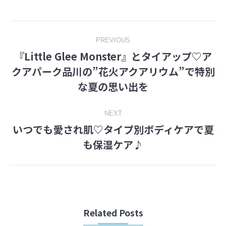
Facebook
Twitter
Post
PREVIOUS
『Little Glee Monster』とタイアップ♡ア
navigation
クアパーク品川の”花火アクアリウム”で特別
Previous
な夏の思い出を
post:
NEXT
いつでも愛され肌♡タイプ別ボディケアで夏
Next
も保湿ケア♪
post:
Related Posts