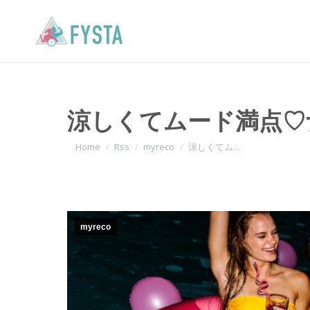
涼しくてムード満点♡
You are here:
Home
Rss
myreco
涼しくてム…
myreco