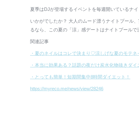
夏季はDJが登場するイベントを毎週開いているナ
いかがでしたか？ 大人のムード漂うナイトプール、
るなら、この夏の「涼」感デートはナイトプールで
関連記事
・夏のネイルはコレで決まり♡涼しげな夏のモテネ
・本当に効果ある？話題の夜だけ炭水化物抜きダイ
・とっても簡単！短期間集中8時間ダイエット！
https://myreco.me/news/view/28246