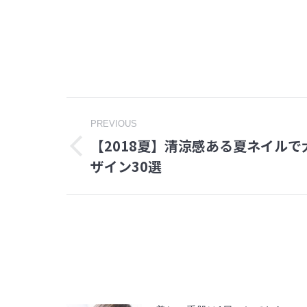
Post
PREVIOUS
【2018夏】清涼感ある夏ネイル
navigation
Previous
ザイン30選
post: