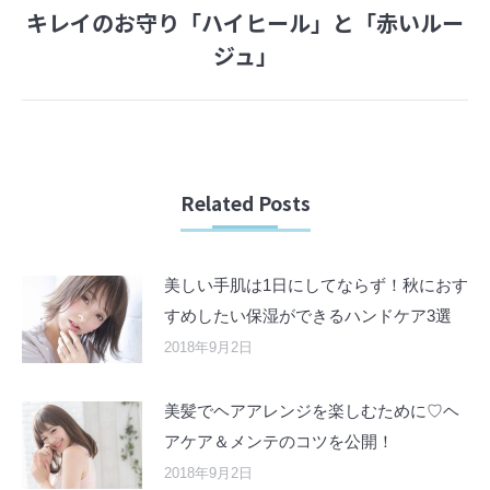
キレイのお守り「ハイヒール」と「赤いルー
Next
ジュ」
post:
Related Posts
美しい手肌は1日にしてならず！秋におす
すめしたい保湿ができるハンドケア3選
2018年9月2日
美髪でヘアアレンジを楽しむために♡ヘ
アケア＆メンテのコツを公開！
2018年9月2日