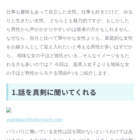
仕事も趣味もあって自立した女性。仕事も好きだけど、ゆる
りと生きたい女性。 どちらとも魅力的ですが、もしかした
ら男性から声がかかりやすいのは後者の方かもしれません。
なぜなら、自分と比べて華やかな女性よりも、家庭的な女性
をお嫁さんとして迎え入れたいと考える男性が多いはずだか
ら。 地味な女の子ほど彼氏がいる…そんなイメージをもた
れる方も多いのでは？ 今回は、超美人女子よりも地味な女
の子ほど男性からモテる理由4つをご紹介します。
1.話を真剣に聞いてくれる
violetblue/Shutterstock.com
バリバリに働いている女性は話を聞かないというわけではあ