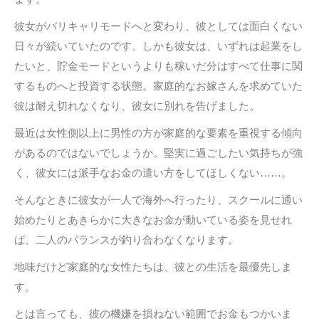
彼女がバリキャリモードへと変わり、彼としては面白くない
日々が続いていたのです。しかも彼女は、いずれは起業をし
たいと、貯金モードというよりも稼いだ分はすべて仕事に関
するものへと投資する状態。家庭的なお嫁さんを求めていた
彼は耐え切れなくなり、彼女に別れを告げました。
最近は女性側以上に男性の方が家庭的な要素を重視する傾向
があるのではないでしょうか。堅実に過ごしたい気持ちが強
く、彼女には派手なお金の遣い方をしてほしくない……。
そんなときに彼女が一人で海外へ行ったり、スクールに通い
始めたりとあきらかに大きなお金が動いている姿を見せれ
ば、二人のバランスが釣り合わなくなります。
地味だけど家庭的な女性たちは、彼との生活を最優先しま
す。
とは言っても、彼の機嫌を損ねない範囲でお金もつかいま