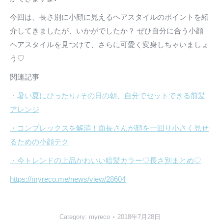
今回は、長さ別に小顔に見えるヘアスタイルのポイントを紹
介してきましたが、いかがでしたか？ ぜひ自分に合う小顔
ヘアスタイルを見つけて、さらに可愛く変身しちゃいましょ
う♡
関連記事
・暑い夏にぴったり♪その日の朝、自分でセットできる前髪
アレンジ
・コンプレックスを解消！面長さんが顔を一回り小さく見せ
るための小顔テク
・今トレンドの上品かわいい暗髪カラー♡長さ別まとめ♡
https://myreco.me/news/view/28604
Category:
myreco
2018年7月28日