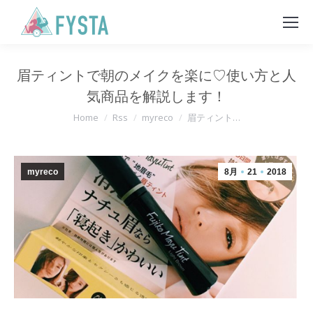
眉ティントで朝のメイクを楽に♡使い方と人
気商品を解説します！
You are here:
Home
Rss
myreco
眉ティント…
myreco
8月
21
2018