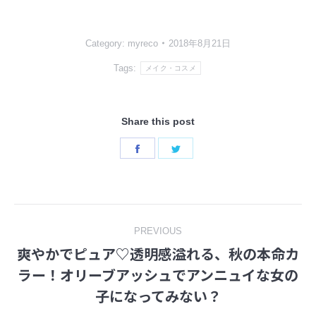
Category:
myreco
2018年8月21日
Tags:
メイク・コスメ
Share this post
Share
Share
on
on
Facebook
Twitter
Post
PREVIOUS
爽やかでピュア♡透明感溢れる、秋の本命カ
navigation
ラー！オリーブアッシュでアンニュイな女の
Previous
子になってみない？
post: