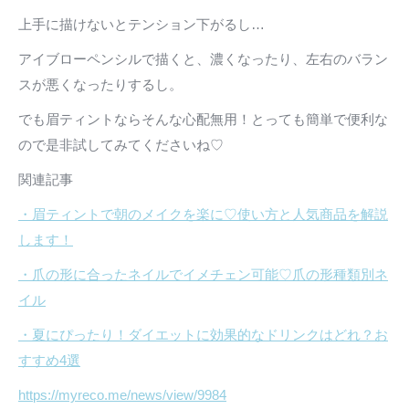
上手に描けないとテンション下がるし…
アイブローペンシルで描くと、濃くなったり、左右のバラン
スが悪くなったりするし。
でも眉ティントならそんな心配無用！とっても簡単で便利な
ので是非試してみてくださいね♡
関連記事
・眉ティントで朝のメイクを楽に♡使い方と人気商品を解説
します！
・爪の形に合ったネイルでイメチェン可能♡爪の形種類別ネ
イル
・夏にぴったり！ダイエットに効果的なドリンクはどれ？お
すすめ4選
https://myreco.me/news/view/9984