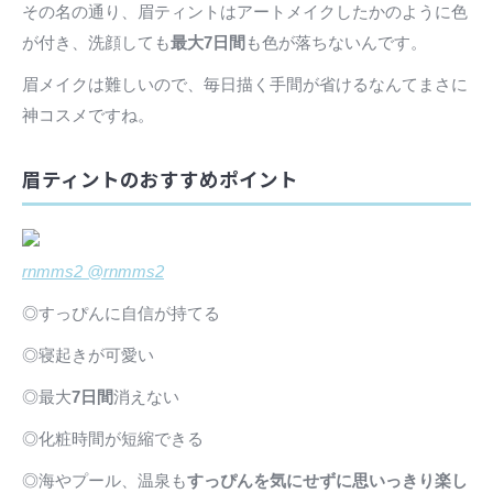
その名の通り、眉ティントはアートメイクしたかのように色
が付き、洗顔しても
最大7日間
も色が落ちないんです。
眉メイクは難しいので、毎日描く手間が省けるなんてまさに
神コスメですね。
眉ティントのおすすめポイント
rnmms2 @rnmms2
◎すっぴんに自信が持てる
◎寝起きが可愛い
◎最大
7日間
消えない
◎化粧時間が短縮できる
◎海やプール、温泉も
すっぴんを気にせずに思いっきり楽し