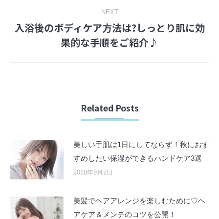
NEXT
入浴後のボディケア方法は?しっとり肌に効
Next
果的な手順をご紹介♪
post:
Related Posts
美しい手肌は1日にしてならず！秋におす
すめしたい保湿ができるハンドケア3選
2018年9月2日
美髪でヘアアレンジを楽しむために♡ヘ
アケア＆メンテのコツを公開！