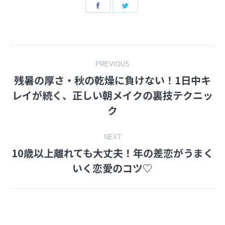
Share
Share
on
on
Facebook
Twitter
Post
PREVIOUS
残暑の厚さ・秋の乾燥に負けない！1日中キ
navigation
レイが続く、正しい朝メイクの裏技テクニッ
Previous
ク
post:
NEXT
10歳以上離れても大丈夫！年の差恋がうまく
Next
いく恋愛のコツ♡
post: