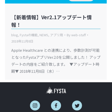
【新着情報】Ver2.1アップデート情
報！
blog
,
Fystaの機能
,
NEWS
,
アプリ用
By
web-staff
2018年11月8日
Apple Healthcare との連携により、歩数計測が可能
となったFystaアプリVer.2.0を公開しました！ アップ
デートの内容をご紹介致します。 ▼アップデート時
期▼ 2018年11月8日（水）…