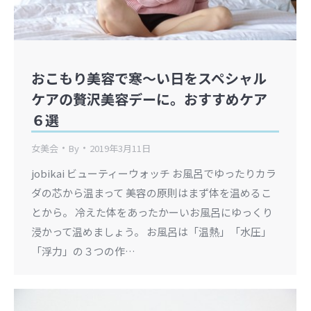
おこもり美容で寒〜い日をスペシャル
ケアの贅沢美容デーに。おすすめケア
６選
女美会
By
2019年3月11日
jobikai ビューティーウォッチ お風呂でゆったりカラ
ダの芯から温まって 美容の原則はまず体を温めるこ
とから。 冷えた体をあったかーいお風呂にゆっくり
浸かって温めましょう。 お風呂は「温熱」「水圧」
「浮力」の３つの作…