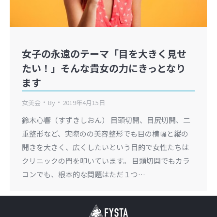
女子の永遠のテーマ「目を大きく見せ
たい！」そんな貴女の力にきっとなり
ます
女美会
By
2019年4月15日
鈴木心響（すずきしおん） 目頭切開、目尻切開、二
重整形など、実際のの美容整形でも目の横幅と縦の
開きを大きく、広くしたいという目的で女性たちは
クリニックの門を叩いています。 目頭切開でもカラ
コンでも、根本的な問題はただ１つ…