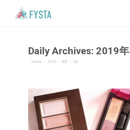
Daily Archives:
2019
You are here:
Home
2019
8月
04