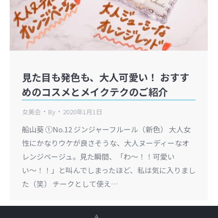
見た目も発色も、大人可愛い！ おすす
めのコスメとメイクテクのご紹介
女美会
By
2020年1月1日
船山葵 ①No.12 ジンジャーフルール （新色） 大人女
性にかなりウケが良さそうな、大人ヌーディーなオ
レンジベージュ。見た瞬間、「わ〜！！可愛い
い〜！！」と叫んでしまったほど、私は気に入りまし
た（笑） チークとして使え…