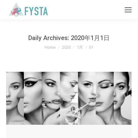
Daily Archives:
2020年1月1日
You are here:
Home
2020
1月
01