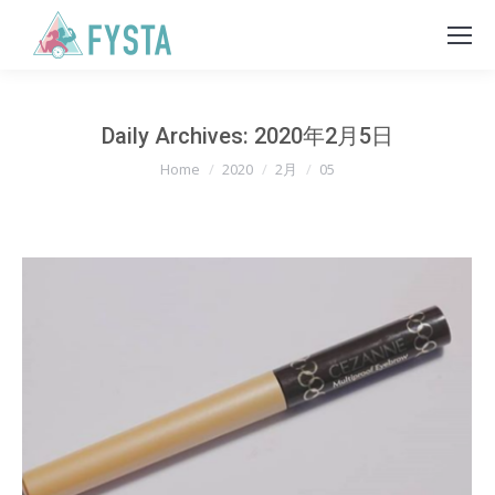
Daily Archives:
2020年2月5日
You are here:
Home
2020
2月
05