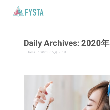
Daily Archives:
2020
You are here:
Home
2020
5月
18