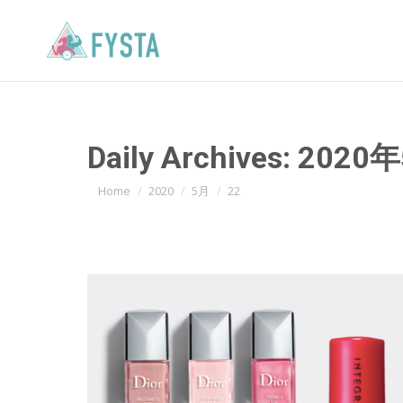
Daily Archives:
2020
You are here:
Home
2020
5月
22