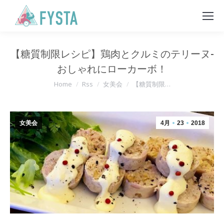
【糖質制限レシピ】鶏肉とクルミのテリーヌ-
おしゃれにローカーボ！
You are here:
Home
Rss
女美会
【糖質制限…
女美会
4月
23
2018