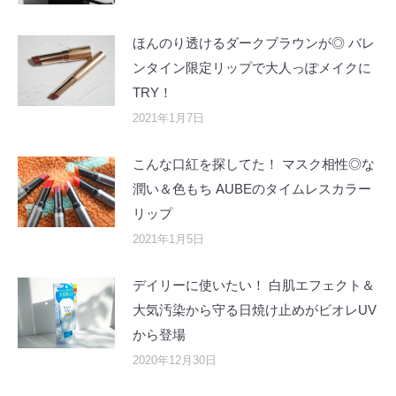
ほんのり透けるダークブラウンが◎ バレ
ンタイン限定リップで大人っぽメイクに
TRY！
2021年1月7日
こんな口紅を探してた！ マスク相性◎な
潤い＆色もち AUBEのタイムレスカラー
リップ
2021年1月5日
デイリーに使いたい！ 白肌エフェクト＆
大気汚染から守る日焼け止めがビオレUV
から登場
2020年12月30日