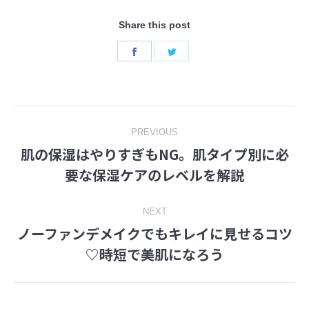
Share this post
Share
Share
on
on
Facebook
Twitter
Post
PREVIOUS
肌の保湿はやりすぎもNG。肌タイプ別に必
navigation
Previous
要な保湿ケアのレベルを解説
post:
NEXT
ノーファンデメイクでもキレイに見せるコツ
Next
♡時短で美肌になろう
post: