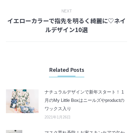
NEXT
イエローカラーで指先を明るく綺麗に♡ネイ
Next
ルデザイン10選
post:
Related Posts
ナチュラルデザインで新年スタート！ 1
月のMy Little Boxはニールズやproductの
ワックス入り
2021年1月26日
マスク荒れ予防！お家スキンケアで欠か