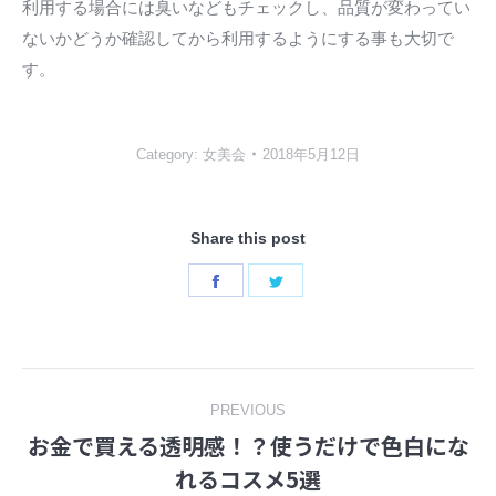
利用する場合には臭いなどもチェックし、品質が変わってい
ないかどうか確認してから利用するようにする事も大切で
す。
Category:
女美会
2018年5月12日
Share this post
Share
Share
on
on
Facebook
Twitter
Post
PREVIOUS
お金で買える透明感！？使うだけで色白にな
navigation
Previous
れるコスメ5選
post: