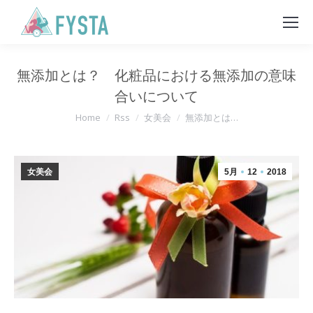
無添加とは？ 化粧品における無添加の意味
合いについて
You are here:
Home
Rss
女美会
無添加とは…
女美会
5月
12
2018