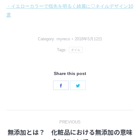
・イエローカラーで指先を明るく綺麗に♡ネイルデザイン10
選
Category:
myreco
2018年5月12日
Tags:
ネイル
Share this post
Share
Share
on
on
Facebook
Twitter
Post
PREVIOUS
無添加とは？ 化粧品における無添加の意味
navigation
Previous