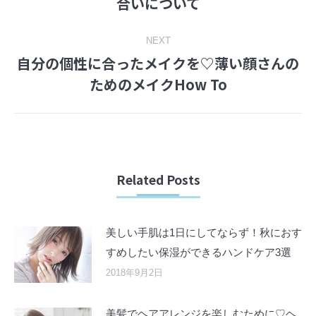
合いについて
post:
NEXT
自分の個性に合ったメイクを♡薄い顔さんの
Next
ためのメイクHow To
post:
Related Posts
美しい手肌は1日にしてならず！秋におす
すめしたい保湿ができるハンドケア3選
2018年9月2日
美髪でヘアアレンジを楽しむために♡ヘ