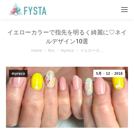
イエローカラーで指先を明るく綺麗に♡ネイ
ルデザイン10選
You are here:
Home
Rss
myreco
イエローカ…
myreco
5月
12
2018