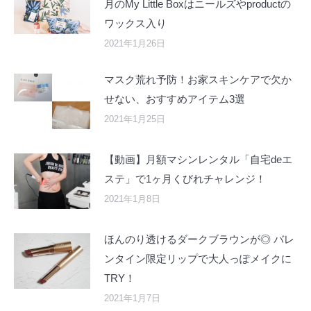
月のMy Little Boxはニールズやproductの
ワックス入り
2021年1月26日
マスク荒れ予防！お家スキンケアで欠か
せない、おすすめアイテム3選
2021年1月25日
【動画】月額マシンレンタル「自宅deエ
ステ」で1ヶ月くびれチャレンジ！
2021年1月8日
ほんのり透けるダークブラウンが◎ バレ
ンタイン限定リップで大人っぽメイクに
TRY！
2021年1月7日