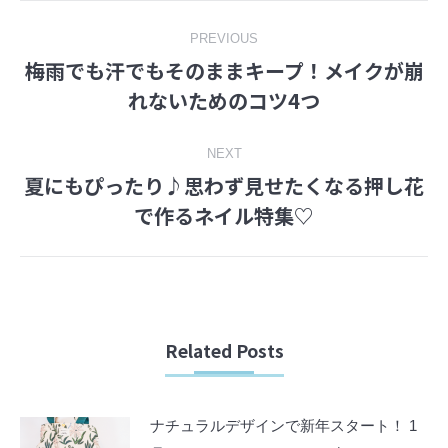
Post
PREVIOUS
梅雨でも汗でもそのままキープ！メイクが崩
navigation
Previous
れないためのコツ4つ
post:
NEXT
夏にもぴったり♪思わず見せたくなる押し花
Next
で作るネイル特集♡
post:
Related Posts
ナチュラルデザインで新年スタート！ 1