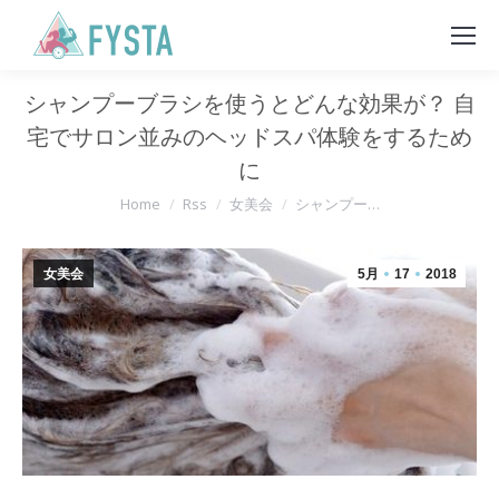
シャンプーブラシを使うとどんな効果が？ 自
宅でサロン並みのヘッドスパ体験をするため
に
You are here:
Home
Rss
女美会
シャンプー…
女美会
5月
17
2018