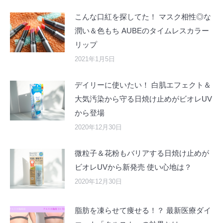
こんな口紅を探してた！ マスク相性◎な
潤い＆色もち AUBEのタイムレスカラー
リップ
2021年1月5日
デイリーに使いたい！ 白肌エフェクト＆
大気汚染から守る日焼け止めがビオレUV
から登場
2020年12月30日
微粒子＆花粉もバリアする日焼け止めが
ビオレUVから新発売 使い心地は？
2020年12月30日
脂肪を凍らせて痩せる！？ 最新医療ダイ