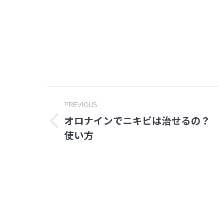
Post
PREVIOUS
オロナインでニキビは治せるの？
navigation
Previous
使い方
post: