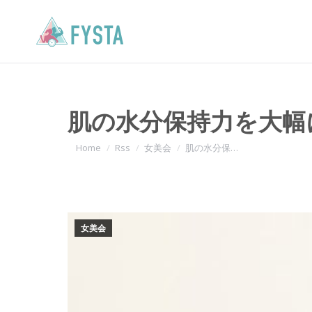
肌の水分保持力を大幅
You are here:
Home
Rss
女美会
肌の水分保…
女美会