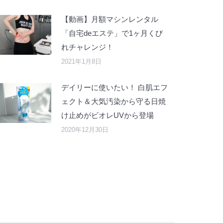
【動画】月額マシンレンタル
「自宅deエステ」で1ヶ月くび
れチャレンジ！
2021年1月8日
デイリーに使いたい！ 白肌エフ
ェクト＆大気汚染から守る日焼
け止めがビオレUVから登場
2020年12月30日