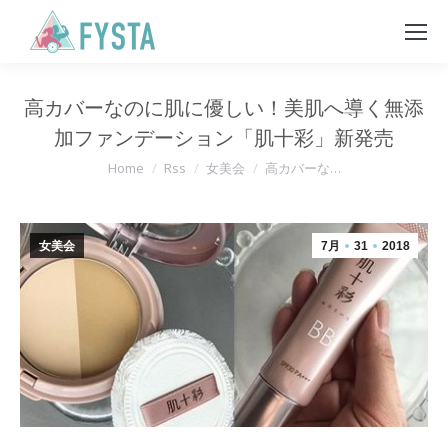
高カバーなのに肌に優しい！美肌へ導く無添
加ファンデーション「肌十彩」新発売
You are here:
Home
Rss
女美会
高カバーな…
女美会
7月
31
2018