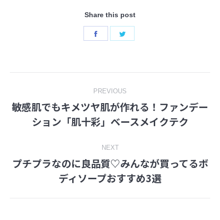
Share this post
Share
Share
on
on
Facebook
Twitter
Post
PREVIOUS
敏感肌でもキメツヤ肌が作れる！ファンデー
navigation
Previous
ション「肌十彩」ベースメイクテク
post:
NEXT
プチプラなのに良品質♡みんなが買ってるボ
Next
ディソープおすすめ3選
post: