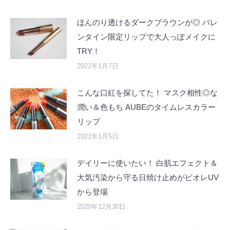
ほんのり透けるダークブラウンが◎ バレ
ンタイン限定リップで大人っぽメイクに
TRY！
2021年1月7日
こんな口紅を探してた！ マスク相性◎な
潤い＆色もち AUBEのタイムレスカラー
リップ
2021年1月5日
デイリーに使いたい！ 白肌エフェクト＆
大気汚染から守る日焼け止めがビオレUV
から登場
2020年12月30日