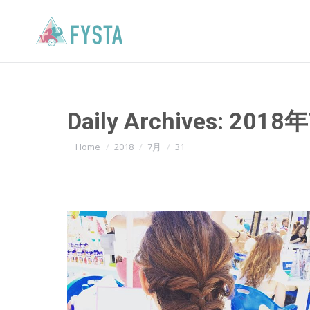
Daily Archives:
2018
You are here:
Home
2018
7月
31