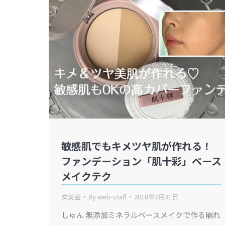
敏感肌でもキメツヤ肌が作れる！
ファンデーション「肌十彩」ベース
メイクテク
女美会
By
web-staff
2018年7月31日
しゅん 無添加ミネラルベースメイクで作る崩れ