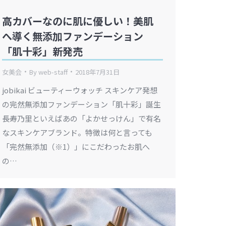
高カバーなのに肌に優しい！美肌
へ導く無添加ファンデーション
「肌十彩」新発売
女美会
By
web-staff
2018年7月31日
jobikai ビューティーウォッチ スキンケア発想
の完然無添加ファンデーション「肌十彩」誕生
長寿乃里といえばあの「よかせっけん」で有名
なスキンケアブランド。特徴は何と言っても
「完然無添加（※1）」にこだわったお肌へ
の…