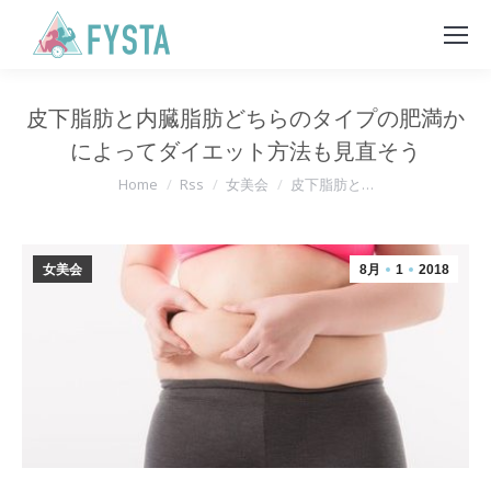
皮下脂肪と内臓脂肪どちらのタイプの肥満か
によってダイエット方法も見直そう
You are here:
Home
Rss
女美会
皮下脂肪と…
女美会
8月
1
2018