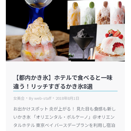
【都内かき氷】ホテルで食べると一味
違う！リッチすぎるかき氷8選
女美会
By
web-staff
2018年8月1日
お出かけスポット 炎が上がる！ 見た目も食感も新し
いかき氷 「オリエンタル・ボルケーノ」＠オリエン
タルホテル 東京ベイ バースデープランを利用し宿泊