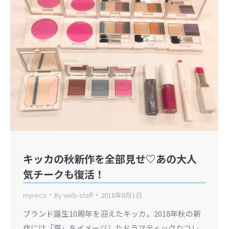
キッカの秋新作を全部見せ♡あの大人
気チークも復活！
myreco
By
web-staff
2018年8月1日
ブランド誕生10周年を迎えたキッカ。2018年秋の新
作には「霧」をイメージしたドラマティックなコレ