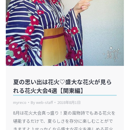
夏の思い出は花火♡盛大な花火が見ら
れる花火大会4選【関東編】
myreco
By
web-staff
2018年8月1日
8月は花火大会真っ盛り！夏の風物詩でもある花火を
堪能するだけで、夏らしさを存分に楽しむことがで
きますよ♪せっかくなら盛大な花火を楽しめる花火