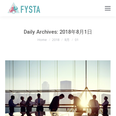
Daily Archives:
2018年8月1日
You are here:
Home
2018
8月
01