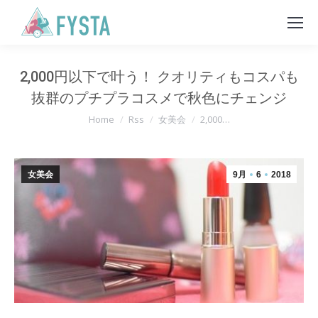
2,000円以下で叶う！ クオリティもコスパも
抜群のプチプラコスメで秋色にチェンジ
You are here:
Home
Rss
女美会
2,000…
女美会
9月
6
2018