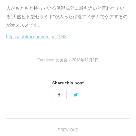
人がもともと持っている保湿成分に最も近いと言われてい
る“天然ヒト型セラミド”が入った保湿アイテムでケアするの
がオススメです。
https://jobikai.com/recipe-1693
Category:
女美会
2018年12月2日
Share this post
Share
Share
on
on
Facebook
Twitter
Post
PREVIOUS