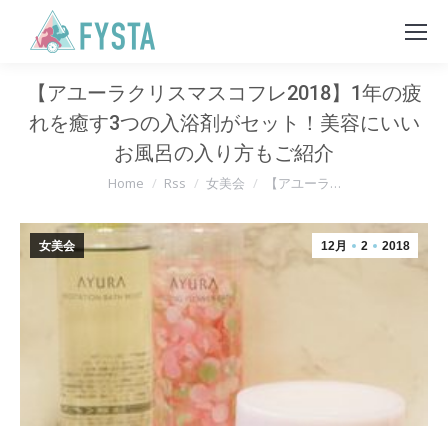
【アユーラクリスマスコフレ2018】1年の疲
れを癒す3つの入浴剤がセット！美容にいい
お風呂の入り方もご紹介
You are here:
Home
Rss
女美会
【アユーラ…
女美会
12月
2
2018