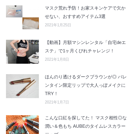
マスク荒れ予防！お家スキンケアで欠か
せない、おすすめアイテム3選
2021年1月25日
【動画】月額マシンレンタル「自宅deエ
ステ」で1ヶ月くびれチャレンジ！
2021年1月8日
ほんのり透けるダークブラウンが◎ バレ
ンタイン限定リップで大人っぽメイクに
TRY！
2021年1月7日
こんな口紅を探してた！ マスク相性◎な
潤い＆色もち AUBEのタイムレスカラー