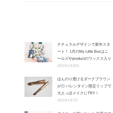
ナチュラルデザインで新年スタ
ート！ 1月のMy Little Boxはニ
ールズやproductのワックス入り
2021年1月26日
ほんのり透けるダークブラウン
が◎ バレンタイン限定リップで
大人っぽメイクにTRY！
2021年1月7日