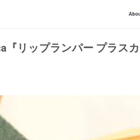
Abou
ica『リップランパー プラ