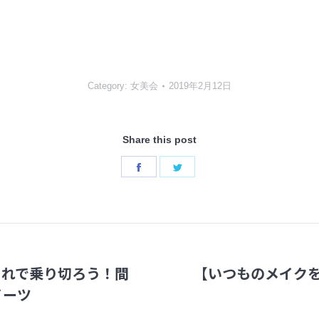
Category:
女美会
2019年2月12日
Share this post
Share
Share
on
on
Facebook
Twitter
これで乗り切ろう！間
【いつものメイク
Next
イーツ
post: