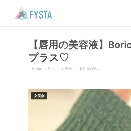
【唇用の美容液】Bor
プラス♡
You are here:
Home
Rss
女美会
【唇用の美…
女美会