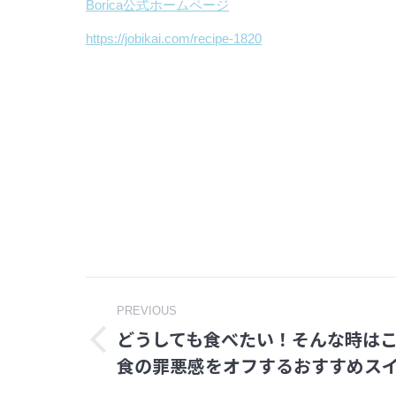
Borica公式ホームページ
https://jobikai.com/recipe-1820
Post
PREVIOUS
どうしても食べたい！そんな時は
navigation
Previous
食の罪悪感をオフするおすすめス
post: