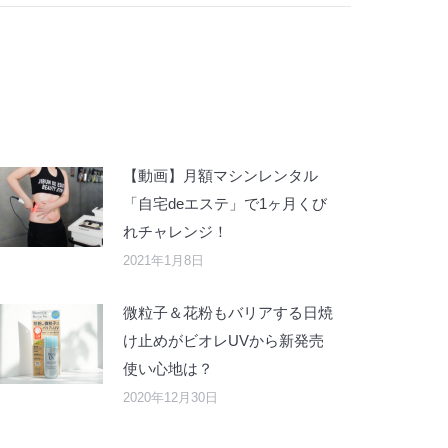
【動画】月額マシンレンタル
「自宅deエステ」で1ヶ月くび
れチャレンジ！
2021年1月8日
微粒子＆花粉もバリアする日焼
け止めがビオレUVから新発売
使い心地は？
2020年12月30日