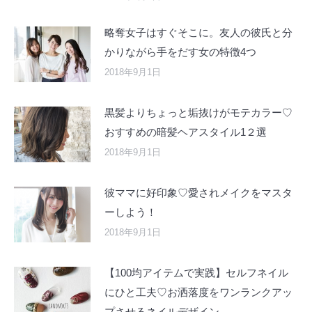
略奪女子はすぐそこに。友人の彼氏と分
かりながら手をだす女の特徴4つ
2018年9月1日
黒髪よりちょっと垢抜けがモテカラー♡
おすすめの暗髪ヘアスタイル1２選
2018年9月1日
彼ママに好印象♡愛されメイクをマスタ
ーしよう！
2018年9月1日
【100均アイテムで実践】セルフネイル
にひと工夫♡お洒落度をワンランクアッ
プさせるネイルデザイン