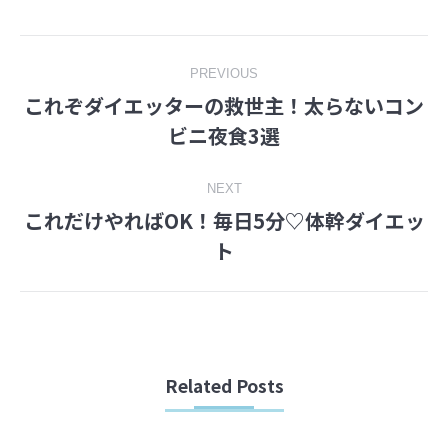
Facebook
Twitter
Post
PREVIOUS
これぞダイエッターの救世主！太らないコン
navigation
Previous
ビニ夜食3選
post:
NEXT
これだけやればOK！毎日5分♡体幹ダイエッ
Next
ト
post:
Related Posts