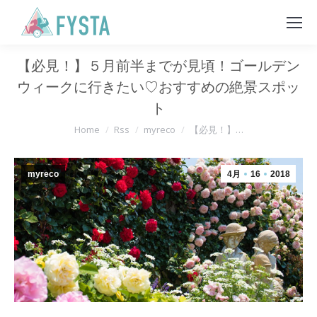
【必見！】５月前半までが見頃！ゴールデン
ウィークに行きたい♡おすすめの絶景スポッ
ト
You are here:
Home
Rss
myreco
【必見！】…
myreco
4月
16
2018