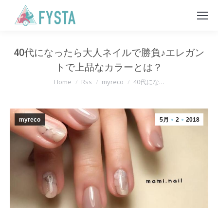
40代になったら大人ネイルで勝負♪エレガン
トで上品なカラーとは？
You are here:
Home
Rss
myreco
40代にな…
myreco
5月
2
2018