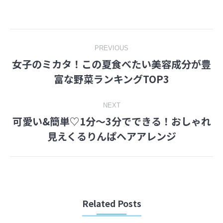
on
on
Facebook
Twitter
Post
PREVIOUS
女子のミカタ！この夏食べたい美容成分が豊
navigation
Previous
富な野菜ランキングTOP3
post:
NEXT
可愛い&簡単♡1分～3分でできる！おしゃれ
Next
見えくるりんぱヘアアレンジ
post:
Related Posts