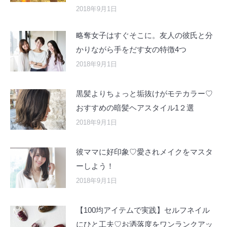
2018年9月1日
略奪女子はすぐそこに。友人の彼氏と分
かりながら手をだす女の特徴4つ
2018年9月1日
黒髪よりちょっと垢抜けがモテカラー♡
おすすめの暗髪ヘアスタイル1２選
2018年9月1日
彼ママに好印象♡愛されメイクをマスタ
ーしよう！
2018年9月1日
【100均アイテムで実践】セルフネイル
にひと工夫♡お洒落度をワンランクアッ