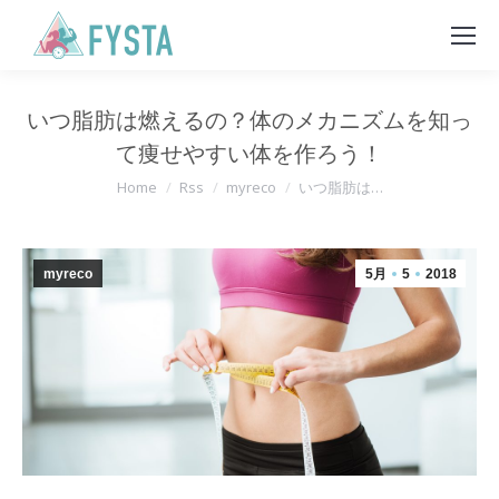
いつ脂肪は燃えるの？体のメカニズムを知っ
て痩せやすい体を作ろう！
You are here:
Home
Rss
myreco
いつ脂肪は…
myreco
5月
5
2018