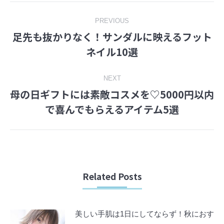
Post
PREVIOUS
足先も抜かりなく！サンダルに映えるフット
navigation
Previous
ネイル10選
post:
NEXT
母の日ギフトには素敵コスメを♡5000円以内
Next
で喜んでもらえるアイテム5選
post:
Related Posts
美しい手肌は1日にしてならず！秋におす