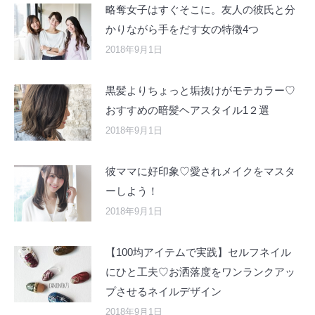
略奪女子はすぐそこに。友人の彼氏と分
かりながら手をだす女の特徴4つ
2018年9月1日
黒髪よりちょっと垢抜けがモテカラー♡
おすすめの暗髪ヘアスタイル1２選
2018年9月1日
彼ママに好印象♡愛されメイクをマスタ
ーしよう！
2018年9月1日
【100均アイテムで実践】セルフネイル
にひと工夫♡お洒落度をワンランクアッ
プさせるネイルデザイン
2018年9月1日