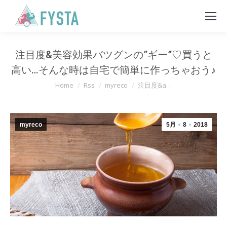
注目度&美容効果バツグンの”ギー”♡買うと
高い…そんな時は自宅で簡単に作っちゃおう♪
You are here:
Home
Rss
myreco
注目度&a…
myreco
5月
8
2018