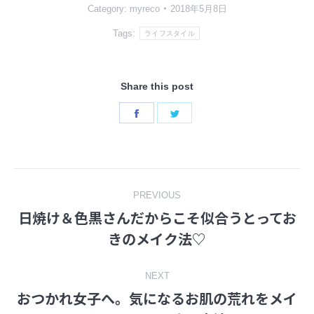
Category:
myreco
2018年5月8日
Tags:
ライフスタイル
Share this post
Share
Share
on
on
Facebook
Twitter
Post
PREVIOUS
日焼け＆色黒さんだからこそ似合うとってお
navigation
Previous
きのメイク法♡
post:
NEXT
おつかれ女子へ。気になるお肌の荒れをメイ
Next