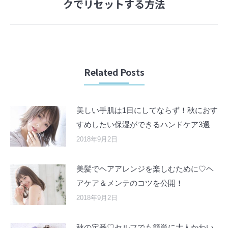
クでリセットする方法
post:
Related Posts
美しい手肌は1日にしてならず！秋におす
すめしたい保湿ができるハンドケア3選
2018年9月2日
美髪でヘアアレンジを楽しむために♡ヘ
アケア＆メンテのコツを公開！
2018年9月2日
秋の定番♡セルフでも簡単に大人かわい