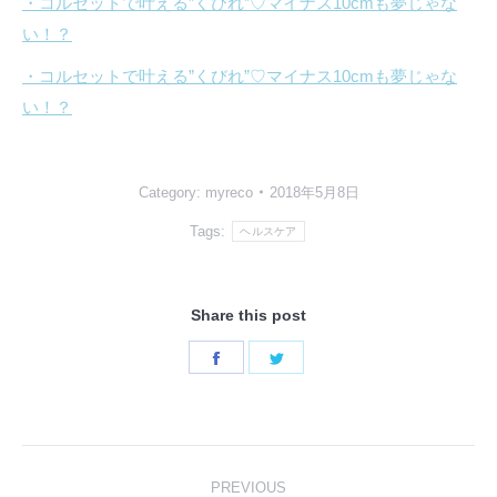
・コルセットで叶える”くびれ”♡マイナス10cmも夢じゃな
い！？
・コルセットで叶える”くびれ”♡マイナス10cmも夢じゃな
い！？
Category:
myreco
2018年5月8日
Tags:
ヘルスケア
Share this post
Share
Share
on
on
Facebook
Twitter
Post
PREVIOUS