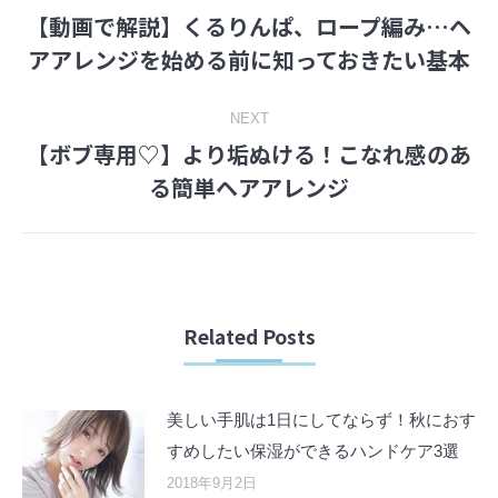
【動画で解説】くるりんぱ、ロープ編み…ヘ
navigation
Previous
アアレンジを始める前に知っておきたい基本
post:
NEXT
【ボブ専用♡】より垢ぬける！こなれ感のあ
Next
る簡単ヘアアレンジ
post:
Related Posts
美しい手肌は1日にしてならず！秋におす
すめしたい保湿ができるハンドケア3選
2018年9月2日