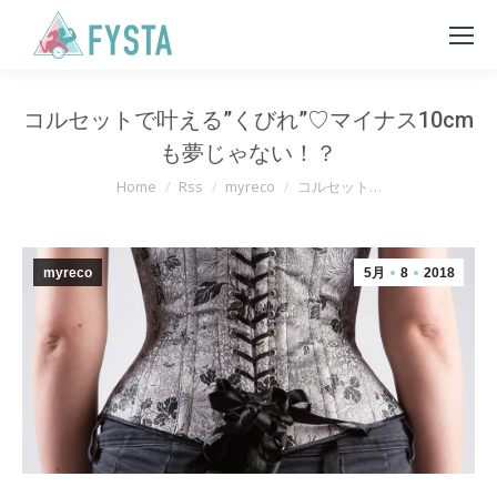
コルセットで叶える”くびれ”♡マイナス10cm
も夢じゃない！？
You are here:
Home
Rss
myreco
コルセット…
myreco
5月
8
2018