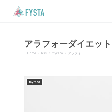
アラフォーダイエット
You are here:
Home
Rss
myreco
アラフォー…
myreco