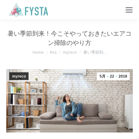
暑い季節到来！今こそやっておきたいエアコ
ン掃除のやり方
You are here:
Home
Rss
myreco
暑い季節到…
myreco
5月
22
2018