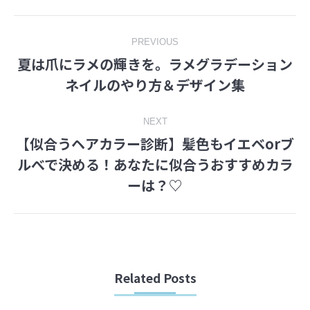
Facebook
Twitter
Post
PREVIOUS
夏は爪にラメの輝きを。ラメグラデーション
navigation
Previous
ネイルのやり方＆デザイン集
post:
NEXT
【似合うヘアカラー診断】髪色もイエベorブ
ルべで決める！あなたに似合うおすすめカラ
Next
ーは？♡
post:
Related Posts