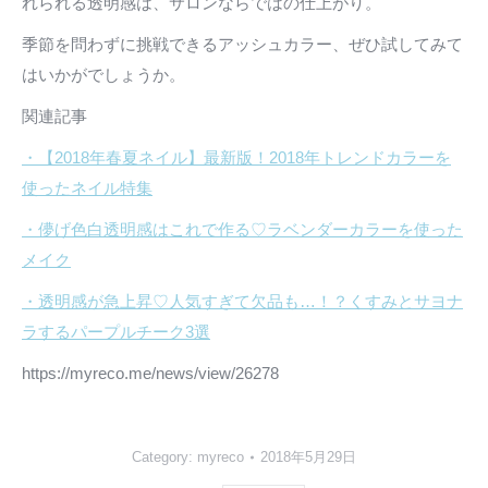
れられる透明感は、サロンならではの仕上がり。
季節を問わずに挑戦できるアッシュカラー、ぜひ試してみて
はいかがでしょうか。
関連記事
・【2018年春夏ネイル】最新版！2018年トレンドカラーを
使ったネイル特集
・儚げ色白透明感はこれで作る♡ラベンダーカラーを使った
メイク
・透明感が急上昇♡人気すぎて欠品も…！？くすみとサヨナ
ラするパープルチーク3選
https://myreco.me/news/view/26278
Category:
myreco
2018年5月29日