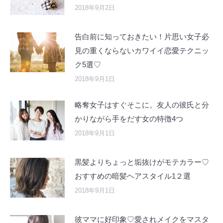
2018年9月2日
告白前に知っておきたい！片思い女子必
見の重くならないカワイイ恋愛テクニッ
ク5選♡
2018年9月1日
略奪女子はすぐそこに。友人の彼氏と分
かりながら手をだす女の特徴4つ
2018年9月1日
黒髪よりちょっと垢抜けがモテカラー♡
おすすめの暗髪ヘアスタイル1２選
2018年9月1日
彼ママに好印象♡愛されメイクをマスタ