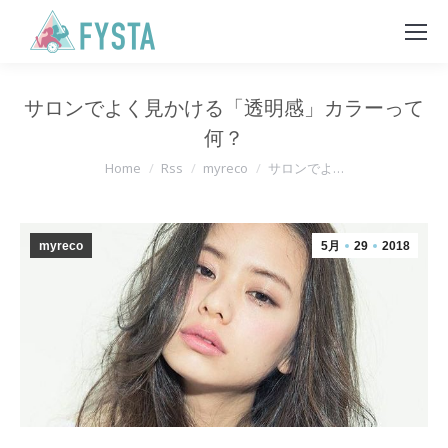
サロンでよく見かける「透明感」カラーって
何？
You are here:
Home
Rss
myreco
サロンでよ…
myreco
5月
29
2018