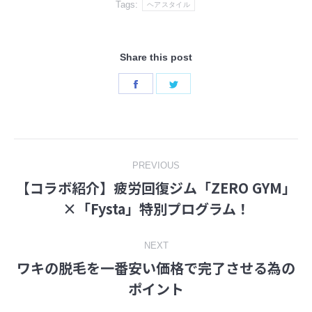
Tags:
ヘアスタイル
Share this post
Share
Share
on
on
Facebook
Twitter
Post
PREVIOUS
【コラボ紹介】疲労回復ジム「ZERO GYM」
navigation
Previous
×「Fysta」特別プログラム！
post:
NEXT
ワキの脱毛を一番安い価格で完了させる為の
Next
ポイント
post: