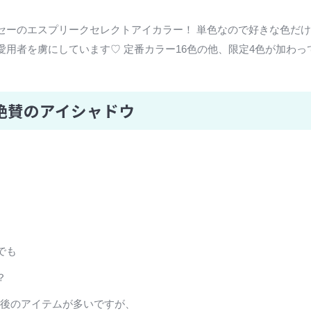
セーのエスプリークセレクトアイカラー！ 単色なので好きな色だ
用者を虜にしています♡ 定番カラー16色の他、限定4色が加わ
絶賛のアイシャドウ
でも
？
前後のアイテムが多いですが、