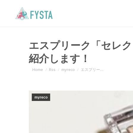
エスプリーク「セレク
紹介します！
You are here:
Home
Rss
myreco
エスプリー…
myreco