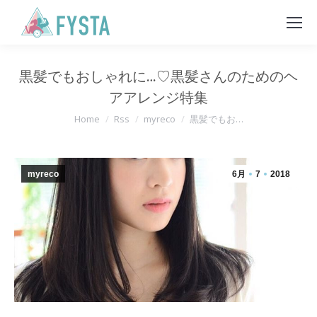
黒髪でもおしゃれに…♡黒髪さんのためのヘ
アアレンジ特集
You are here:
Home
Rss
myreco
黒髪でもお…
myreco
6月
7
2018