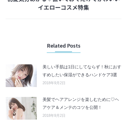
Next
イエローコスメ特集
post:
Related Posts
美しい手肌は1日にしてならず！秋におす
すめしたい保湿ができるハンドケア3選
2018年9月2日
美髪でヘアアレンジを楽しむために♡ヘ
アケア＆メンテのコツを公開！
2018年9月2日