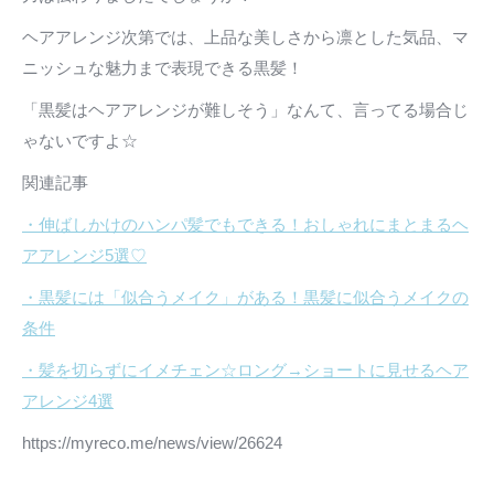
ヘアアレンジ次第では、上品な美しさから凛とした気品、マ
ニッシュな魅力まで表現できる黒髪！
「黒髪はヘアアレンジが難しそう」なんて、言ってる場合じ
ゃないですよ☆
関連記事
・伸ばしかけのハンパ髪でもできる！おしゃれにまとまるヘ
アアレンジ5選♡
・黒髪には「似合うメイク」がある！黒髪に似合うメイクの
条件
・髪を切らずにイメチェン☆ロング→ショートに見せるヘア
アレンジ4選
https://myreco.me/news/view/26624