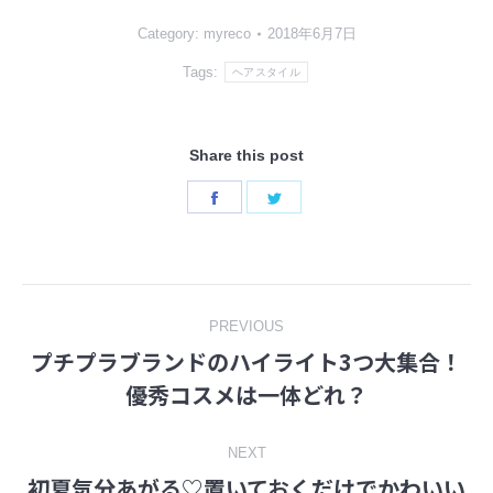
Category:
myreco
2018年6月7日
Tags:
ヘアスタイル
Share this post
Share
Share
on
on
Facebook
Twitter
Post
PREVIOUS
プチプラブランドのハイライト3つ大集合！
navigation
Previous
優秀コスメは一体どれ？
post:
NEXT
初夏気分あがる♡置いておくだけでかわいい