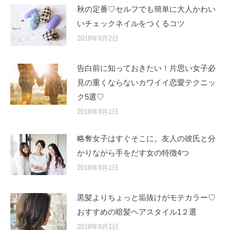
秋の定番♡セルフでも簡単に大人かわい
いチェックネイルをつくるコツ
2018年9月2日
告白前に知っておきたい！片思い女子必
見の重くならないカワイイ恋愛テクニッ
ク5選♡
2018年9月1日
略奪女子はすぐそこに。友人の彼氏と分
かりながら手をだす女の特徴4つ
2018年9月1日
黒髪よりちょっと垢抜けがモテカラー♡
おすすめの暗髪ヘアスタイル1２選
2018年9月1日