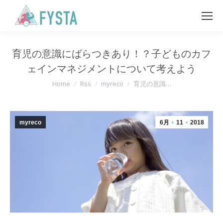
育児の意識にばらつきあり！？子どものカフ
ェインマネジメントについて考えよう
You are here:
Home
Rss
myreco
育児の意識…
myreco
6月
11
2018