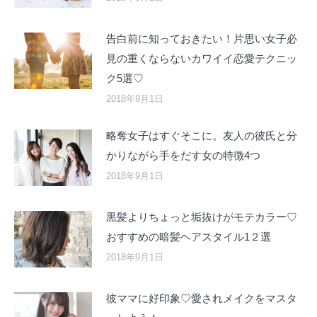
告白前に知っておきたい！片思い女子必
見の重くならないカワイイ恋愛テクニッ
ク5選♡
2018年9月1日
略奪女子はすぐそこに。友人の彼氏と分
かりながら手をだす女の特徴4つ
2018年9月1日
黒髪よりちょっと垢抜けがモテカラー♡
おすすめの暗髪ヘアスタイル1２選
2018年9月1日
彼ママに好印象♡愛されメイクをマスタ