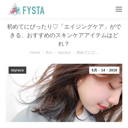
初めてにぴったり♡「エイジングケア」がで
きる、おすすめのスキンケアアイテムはど
れ？
You are here:
Home
Rss
myreco
初めてにぴ…
myreco
6月
14
2018