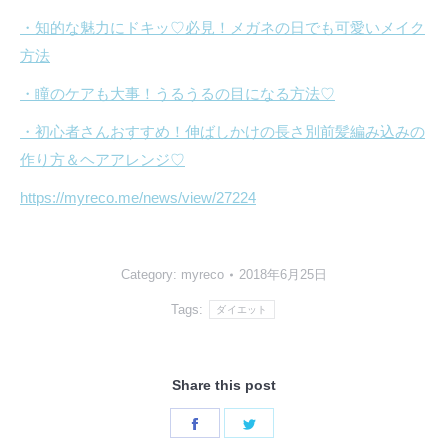
・知的な魅力にドキッ♡必見！メガネの日でも可愛いメイク
方法
・瞳のケアも大事！うるうるの目になる方法♡
・初心者さんおすすめ！伸ばしかけの長さ別前髪編み込みの
作り方＆ヘアアレンジ♡
https://myreco.me/news/view/27224
Category:
myreco
2018年6月25日
Tags:
ダイエット
Share this post
Share
Share