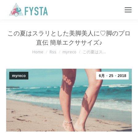
この夏はスラリとした美脚美人に♡脚のプロ
直伝 簡単エクササイズ♪
You are here:
Home
Rss
myreco
この夏はス…
myreco
6月
25
2018