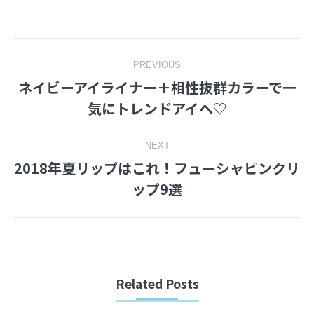
on
on
Facebook
Twitter
Post
PREVIOUS
ネイビーアイライナー＋相性抜群カラーで一
navigation
Previous
気にトレンドアイへ♡
post:
NEXT
2018年夏リップはこれ！フューシャピンクリ
Next
ップ9選
post:
Related Posts