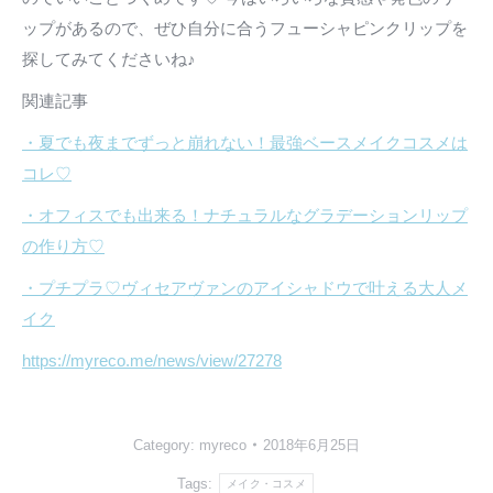
ップがあるので、ぜひ自分に合うフューシャピンクリップを
探してみてくださいね♪
関連記事
・夏でも夜までずっと崩れない！最強ベースメイクコスメは
コレ♡
・オフィスでも出来る！ナチュラルなグラデーションリップ
の作り方♡
・プチプラ♡ヴィセアヴァンのアイシャドウで叶える大人メ
イク
https://myreco.me/news/view/27278
Category:
myreco
2018年6月25日
Tags:
メイク・コスメ