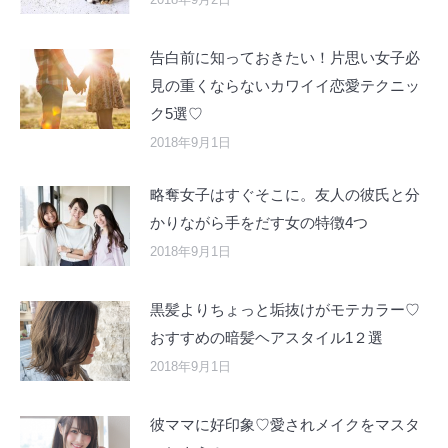
告白前に知っておきたい！片思い女子必
見の重くならないカワイイ恋愛テクニッ
ク5選♡
2018年9月1日
略奪女子はすぐそこに。友人の彼氏と分
かりながら手をだす女の特徴4つ
2018年9月1日
黒髪よりちょっと垢抜けがモテカラー♡
おすすめの暗髪ヘアスタイル1２選
2018年9月1日
彼ママに好印象♡愛されメイクをマスタ