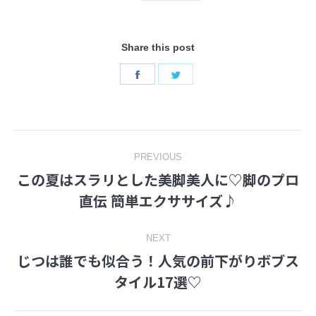
Share this post
Share
Share
on
on
Facebook
Twitter
Post
PREVIOUS
この夏はスラリとした美脚美人に♡脚のプロ
navigation
Previous
直伝 簡単エクササイズ♪
post:
NEXT
じつは誰でも似合う！人気の前下がりボブス
Next
タイル17選♡
post: