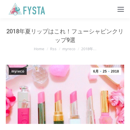
2018年夏リップはこれ！フューシャピンクリ
ップ9選
You are here:
Home
Rss
myreco
2018年…
myreco
6月
25
2018