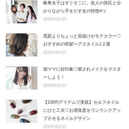
略奪女子はすぐそこに。友人の彼氏と分
かりながら手をだす女の特徴4つ
2018年9月1日
黒髪よりちょっと垢抜けがモテカラー♡
おすすめの暗髪ヘアスタイル1２選
2018年9月1日
彼ママに好印象♡愛されメイクをマスタ
ーしよう！
2018年9月1日
【100均アイテムで実践】セルフネイル
にひと工夫♡お洒落度をワンランクアッ
プさせるネイルデザイン
2018年9月1日