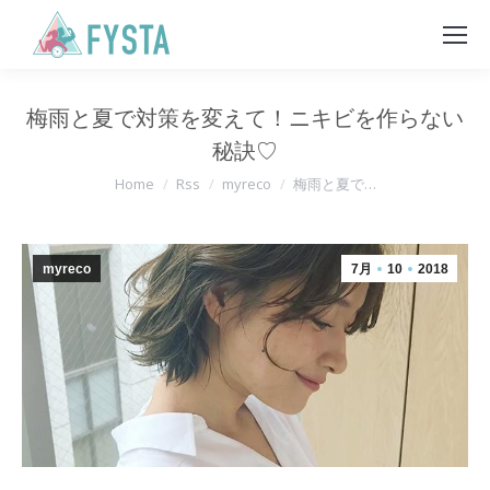
梅雨と夏で対策を変えて！ニキビを作らない
秘訣♡
You are here:
Home
Rss
myreco
梅雨と夏で…
myreco
7月
10
2018