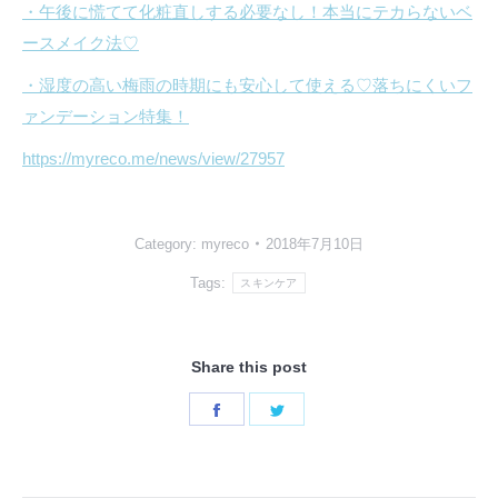
・午後に慌てて化粧直しする必要なし！本当にテカらないベ
ースメイク法♡
・湿度の高い梅雨の時期にも安心して使える♡落ちにくいフ
ァンデーション特集！
https://myreco.me/news/view/27957
Category:
myreco
2018年7月10日
Tags:
スキンケア
Share this post
Share
Share
on
on
Facebook
Twitter