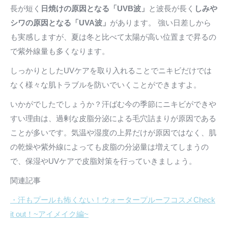
長が短く
日焼けの原因となる「UVB波」
と波長が長く
しみや
シワの原因となる「UVA波」
があります。 強い日差しから
も実感しますが、夏は冬と比べて太陽が高い位置まで昇るの
で紫外線量も多くなります。
しっかりとしたUVケアを取り入れることでニキビだけでは
なく様々な肌トラブルを防いでいくことができますよ。
いかがでしたでしょうか？汗ばむ今の季節にニキビができや
すい理由は、過剰な皮脂分泌による毛穴詰まりが原因である
ことが多いです。気温や湿度の上昇だけが原因ではなく、肌
の乾燥や紫外線によっても皮脂の分泌量は増えてしまうの
で、保湿やUVケアで皮脂対策を行っていきましょう。
関連記事
・汗もプールも怖くない！ウォータープルーフコスメCheck
it out！~アイメイク編~