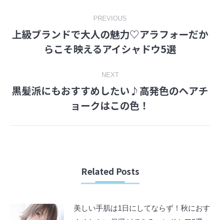
Post
PREVIOUS
上級ブランドで大人の魅力♡アラフォーだか
navigation
Previous
らこそ映えるアイシャドウ5選
post:
NEXT
黒髪派にもおすすめしたい♪高発色のヘアチ
Next
ョークはこの色！
post:
Related Posts
美しい手肌は1日にしてならず！秋におす