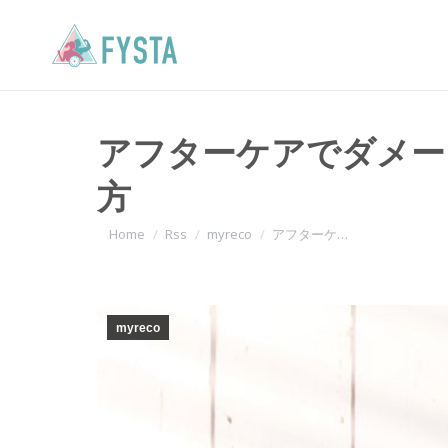
アフターケアでダメー
方
You are here:
Home
Rss
myreco
アフターケ…
myreco