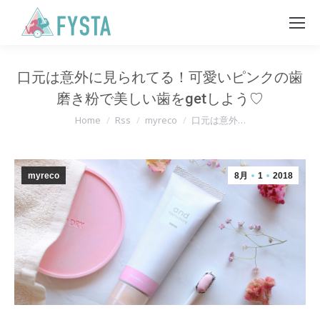
口元は意外に見られてる！可愛いピンクの歯
磨き粉で美しい歯をgetしよう♡
You are here:
Home
Rss
myreco
口元は意外…
myreco
8月
1
2018