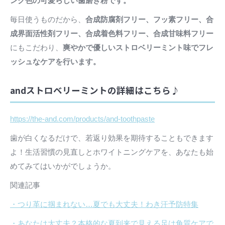
ンク色の可愛らしい歯磨き粉です。
毎日使うものだから、
合成防腐剤フリー、フッ素フリー、合
成界面活性剤フリー、合成着色料フリー、合成甘味料フリー
にもこだわり、
爽やかで優しいストロベリーミント味でフレ
ッシュなケアを行います。
andストロベリーミントの詳細はこちら♪
https://the-and.com/products/and-toothpaste
歯が白くなるだけで、若返り効果を期待することもできます
よ！生活習慣の見直しとホワイトニングケアを、あなたも始
めてみてはいかがでしょうか。
関連記事
・つり革に掴まれない…夏でも大丈夫！わき汗予防特集
・あなたは大丈夫？本格的な夏到来で見える足は角質ケアで