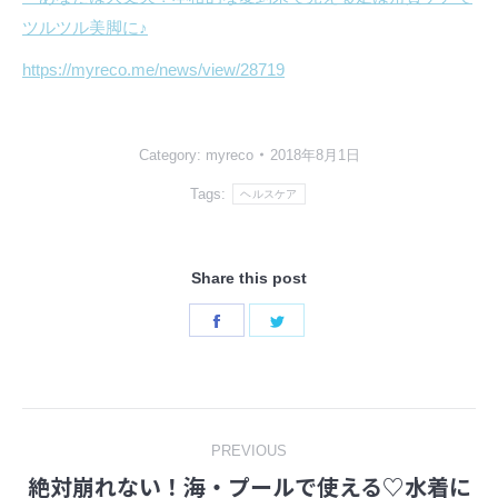
ツルツル美脚に♪
https://myreco.me/news/view/28719
Category:
myreco
2018年8月1日
Tags:
ヘルスケア
Share this post
Share
Share
on
on
Facebook
Twitter
Post
PREVIOUS
絶対崩れない！海・プールで使える♡水着に
navigation