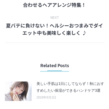
Previous
合わせるヘアアレンジ特集！
post:
NEXT
夏バテに負けない！ヘルシーおつまみでダイ
Next
エット中も美味しく楽しく ♪
post:
Related Posts
美しい手肌は1日にしてならず！秋におす
すめしたい保湿ができるハンドケア3選
2018年9月2日