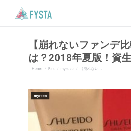
【崩れないファンデ比
は？2018年夏版！
You are here:
Home
Rss
myreco
【崩れない…
myreco