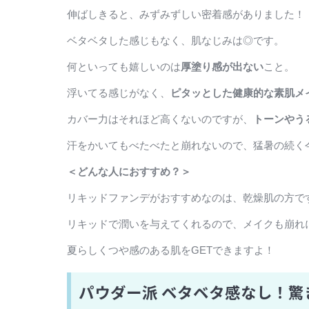
伸ばしきると、みずみずしい密着感がありました！
ベタベタした感じもなく、肌なじみは◎です。
何といっても嬉しいのは
厚塗り感が出ない
こと。
浮いてる感じがなく、
ピタッとした健康的な素肌メ
カバー力はそれほど高くないのですが、
トーンやう
汗をかいてもべたべたと崩れないので、猛暑の続く
＜どんな人におすすめ？＞
リキッドファンデがおすすめなのは、乾燥肌の方で
リキッドで潤いを与えてくれるので、メイクも崩れ
夏らしくつや感のある肌をGETできますよ！
パウダー派 ベタベタ感なし！