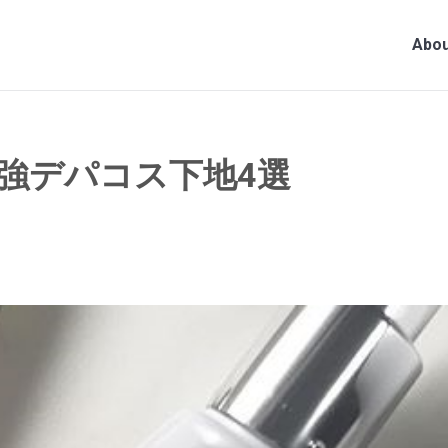
Abou
強デパコス下地4選