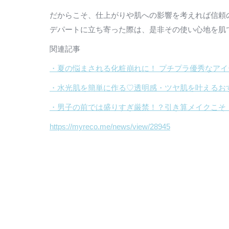
だからこそ、仕上がりや肌への影響を考えれば信頼
デパートに立ち寄った際は、是非その使い心地を肌
関連記事
・夏の悩まされる化粧崩れに！ プチプラ優秀なアイ
・水光肌を簡単に作る♡透明感・ツヤ肌を叶えるお
・男子の前では盛りすぎ厳禁！？引き算メイクこそ
https://myreco.me/news/view/28945