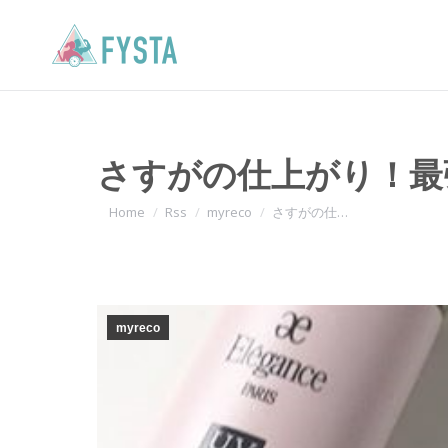
さすがの仕上がり！最
You are here:
Home
Rss
myreco
さすがの仕…
myreco