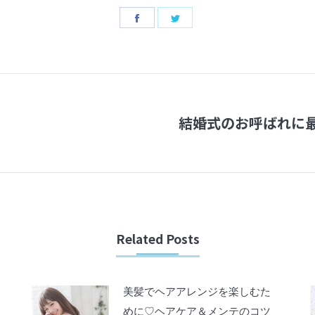
Share
Share
on
on
Facebook
Twitter
結婚式のお呼ばれに
Next
post:
Related Posts
美髪でヘアアレンジを楽しむた
めに♡ヘアケア＆メンテのコツ