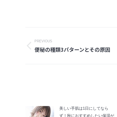
Post
PREVIOUS
navigation
便秘の種類3パターンとその原因
Previous
post:
美しい手肌は1日にしてなら
ず！秋におすすめしたい保湿が