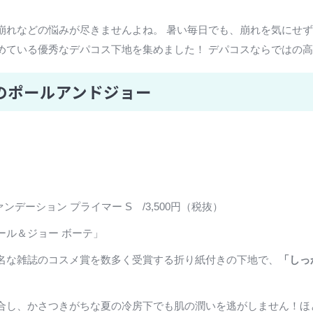
崩れなどの悩みが尽きませんよね。 暑い毎日でも、崩れを気にせず
めている優秀なデパコス下地を集めました！ デパコスならではの
のポールアンドジョー
デーション プライマー S /3,500円（税抜）
ール＆ジョー ボーテ」
有名な雑誌のコスメ賞を数多く受賞する折り紙付きの下地で、
「しっ
合し、かさつきがちな夏の冷房下でも肌の潤いを逃がしません！ほ