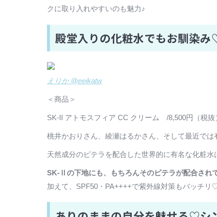
クに取り入れやすいのも魅力♪
殿堂入りの化粧水でもお馴染み♡
えりか @eeikatw
＜商品＞
SK-II アトモスフィア CC クリーム /8,500円（税
桃井かおりさん、綾瀬はるかさん、そして最近では有
天然成分のピテラを配合した世界的に有名な化粧水
SK-Ⅱの下地にも、もちろんそのピテラが配合され
加えて、SPF50・PA++++で紫外線対策もバッ
ありのままの自分を魅せる♡シン