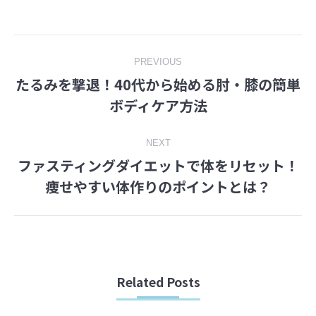
on
on
Facebook
Twitter
Post
PREVIOUS
たるみを撃退！40代から始める肘・膝の簡単
navigation
Previous
ボディケア方法
post:
NEXT
ファスティングダイエットで体をリセット！
Next
痩せやすい体作りのポイントとは？
post:
Related Posts