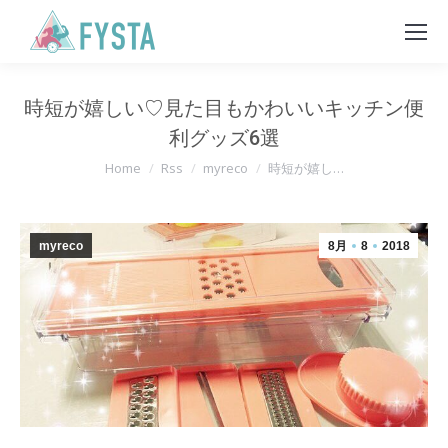
時短が嬉しい♡見た目もかわいいキッチン便
利グッズ6選
You are here:
Home
Rss
myreco
時短が嬉し…
myreco
8月
8
2018