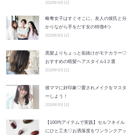
2018年9月1日
略奪女子はすぐそこに。友人の彼氏と分
かりながら手をだす女の特徴4つ
2018年9月1日
黒髪よりちょっと垢抜けがモテカラー♡
おすすめの暗髪ヘアスタイル1２選
2018年9月1日
彼ママに好印象♡愛されメイクをマスタ
ーしよう！
2018年9月1日
【100均アイテムで実践】セルフネイル
にひと工夫♡お洒落度をワンランクアッ