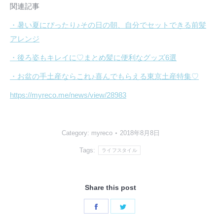
関連記事
・暑い夏にぴったり♪その日の朝、自分でセットできる前髪
アレンジ
・後ろ姿もキレイに♡まとめ髪に便利なグッズ6選
・お盆の手土産ならこれ♪喜んでもらえる東京土産特集♡
https://myreco.me/news/view/28983
Category:
myreco
2018年8月8日
Tags:
ライフスタイル
Share this post
Share
Share